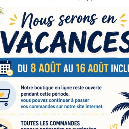
ublimation est optimisé pour la sublimation thermique, une t
s les fibres du tissu ou dans la surface traitée, garantissant 
on du visuel et une durabilité accrue. Grâce à cette méthode,
 à votre clientèle ou aux besoins saisonniers.
pté à la personnalisation de :
es (motifs boulangerie, artisanat, illustration).
sages originaux.
langers ou d’événements.
ons saisonnières ou campagnes promotionnelles.
ion en sublimation
rs de la personnalisation de ce sac à pain par sublimation, 
r sur du papier de sublimation de qualité.