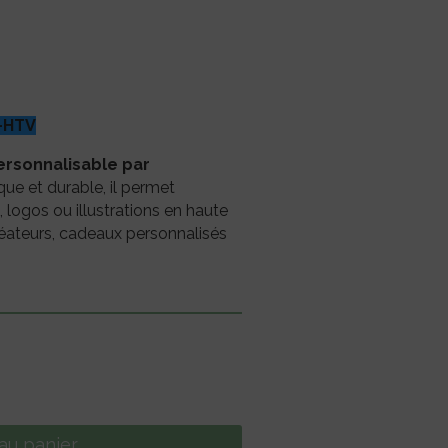
-HTV
ersonnalisable par
ique et durable, il permet
 logos ou illustrations en haute
créateurs, cadeaux personnalisés
au panier