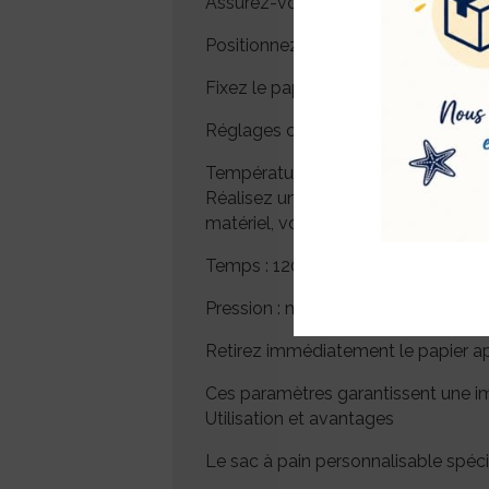
Assurez-vous que la surface blanche
Positionnez le visuel face contre la
Fixez le papier avec un adhésif th
Réglages conseillés pour la sublimati
Température : 180 °C
Réalisez un test préalable sur un éc
matériel, vos encres et votre papier
Temps : 120 à 150 secondes
Pression : moyenne à ferme
Retirez immédiatement le papier ap
Ces paramètres garantissent une imp
Utilisation et avantages
Le sac à pain personnalisable spécia