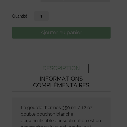
quantité
de
Gourde
Ajouter au panier
Thermos
350
ml
/
12
oz
DESCRIPTION
–
INFORMATIONS
Double
COMPLÉMENTAIRES
Bouchon
–
Blanche
Sublimation
La gourde thermos 350 ml / 12 oz
–
double bouchon blanche
Isotherme
personnalisable par sublimation est un