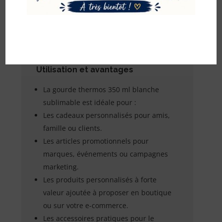
précisément le temps, la température
et la pression selon votre matériel, vos
encres et votre papier de sublimation
afin d’obtenir un marquage uniforme et
durable.
Utilisation et avantages
La gourde thermos 350 ml blanche
sublimable est idéale pour :
Les cadeaux personnalisés pour amis,
famille ou clients.
Les articles promotionnels pour
marques, événements ou campagnes
marketing.
Les produits personnalisés à forte
valeur ajoutée à proposer en boutique
ou sur votre e-commerce.
Les accessoires pratiques pour le