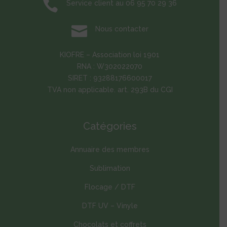

Service client au 06 95 70 29 36

Nous contacter
KIOFRE – Association loi 1901
RNA : W302022070
SIRET : 93288176600017
TVA non applicable. art. 293B du CGI
Catégories
Annuaire des membres
Sublimation
Flocage / DTF
DTF UV – Vinyle
Chocolats et coffrets